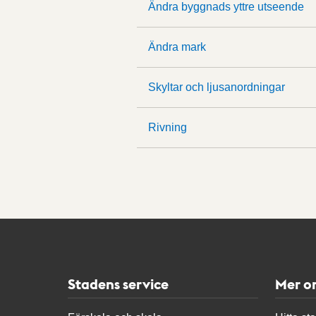
Ändra byggnads yttre utseende
Ändra mark
Skyltar och ljusanordningar
Rivning
Stadens service
Mer o