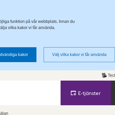
Till övergripande innehåll för webbplatsen
öjliga funktion på vår webbplats. Innan du
lja vilka kakor vi får använda.
dvändiga kakor
Välj vilka kakor vi får använda
Tec
E‑tjänster
mälan