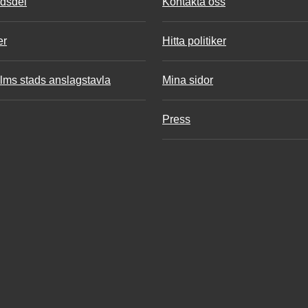
adsdel
Kontakta oss
er
Hitta politiker
lms stads anslagstavla
Mina sidor
Press