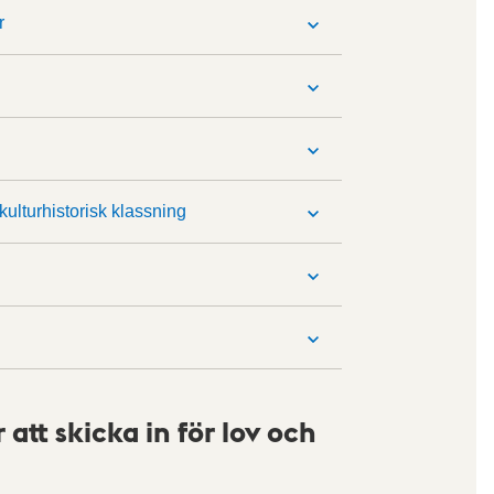
r
 kulturhistorisk klassning
att skicka in för lov och