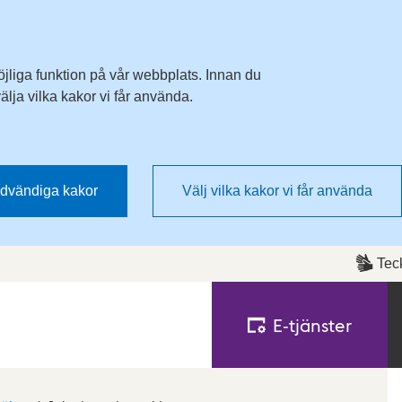
Till övergripande innehåll för webbplatsen
öjliga funktion på vår webbplats. Innan du
lja vilka kakor vi får använda.
dvändiga kakor
Välj vilka kakor vi får använda
Tec
E‑tjänster