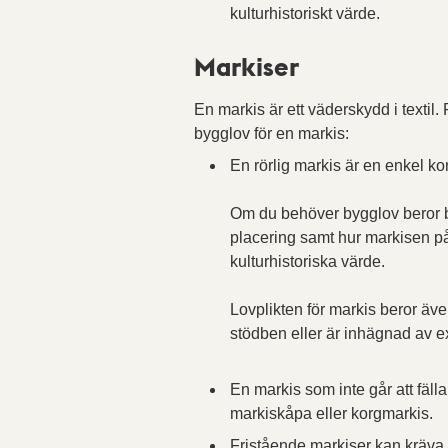
kulturhistoriskt värde.
Markiser
En markis är ett väderskydd i textil.
bygglov för en markis:
En rörlig markis är en enkel ko
Om du behöver bygglov beror b
placering samt hur markisen p
kulturhistoriska värde.
Lovplikten för markis beror ä
stödben eller är inhägnad av e
En markis som inte går att fäll
markiskåpa eller korgmarkis.
Fristående markiser kan kräva