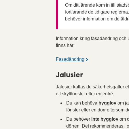
Om ditt ärende kom in till stad
fortfarande de tidigare reglern
behöver information om de äldr
Information kring fasadändring och u
finns här:
Fasadändring
Jalusier
Jalusier kallas de säkerhetsgaller ell
ett skyltfönster eller en entré.
Du kan behöva
bygglov
om jal
fönster eller en dörr eftersom
Du behöver
inte bygglov
om de
dörren. Det rekommenderas i 