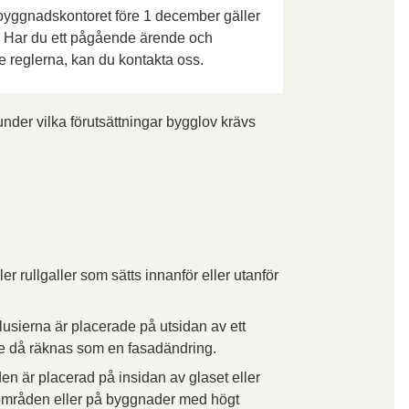
sbyggnadskontoret före 1 december gäller
a. Har du ett pågående ärende och
e reglerna, kan du kontakta oss.
nder vilka förutsättningar bygglov krävs
er rullgaller som sätts innanför eller utanför
usierna är placerade på utsidan av ett
 de då räknas som en fasadändring.
n är placerad på insidan av glaset eller
områden eller på byggnader med högt