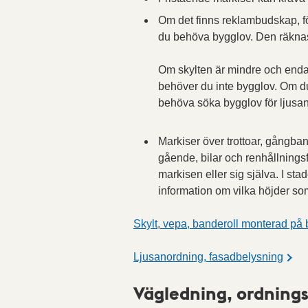
Om det finns reklambudskap, f
du behöva bygglov. Den räknas
Om skylten är mindre och end
behöver du inte bygglov. Om du
behöva söka bygglov för ljusa
Markiser över trottoar, gångba
gående, bilar och renhållnings
markisen eller sig själva. I sta
information om vilka höjder som
Skylt, vepa, banderoll monterad p
Ljusanordning, fasadbelysning
Vägledning, ordnings