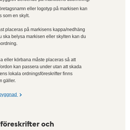
öretagsnamn eller logotyp på markisen kan
 som en skylt.
ast placeras på markisens kappa/nedhäng
 ska belysa markisen eller skylten kan du
nordning.
na eller körbana måste placeras så att
fordon kan passera under utan att skada
dens lokala ordningsföreskrifter finns
 gäller.
å byggnad
föreskrifter och