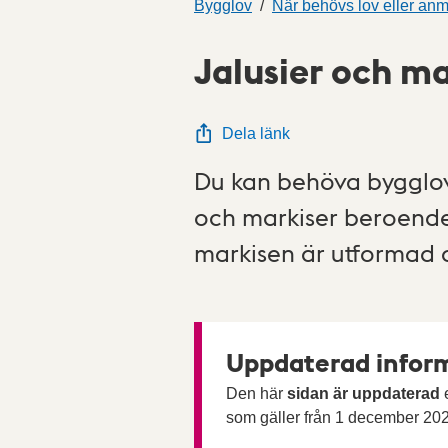
Bygglov
När behövs lov eller an
Jalusier och ma
Dela länk
Du kan behöva bygglov 
och markiser beroende 
markisen är utformad 
Uppdaterad inform
Den här
sidan är uppdaterad
e
som gäller från 1 december 20