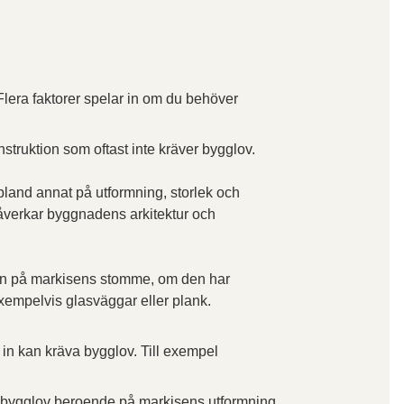
 Flera faktorer spelar in om du behöver
nstruktion som oftast inte kräver bygglov.
land annat på utformning, storlek och
åverkar byggnadens arkitektur och
ven på markisens stomme, om den har
xempelvis glasväggar eller plank.
a in kan kräva bygglov. Till exempel
 bygglov beroende på markisens utformning.