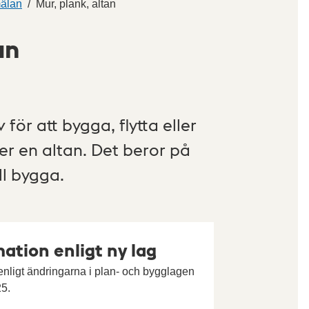
mälan
Mur, plank, altan
an
ör att bygga, flytta eller
er en altan. Det beror på
ll bygga.
ation enligt ny lag
nligt ändringarna i plan- och bygglagen
25.