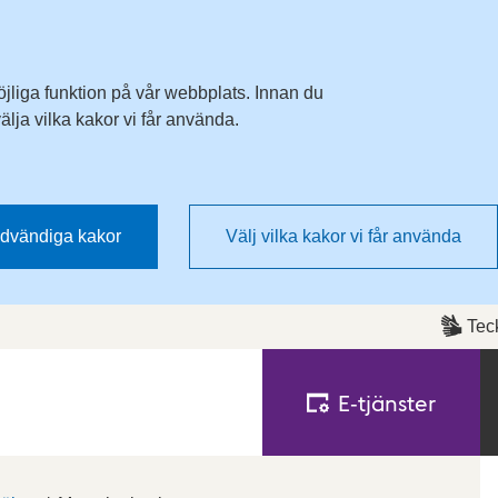
Till övergripande innehåll för webbplatsen
öjliga funktion på vår webbplats. Innan du
lja vilka kakor vi får använda.
dvändiga kakor
Välj vilka kakor vi får använda
Tec
E‑tjänster