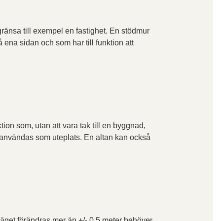
gränsa till exempel en fastighet. En stödmur
 ena sidan och som har till funktion att
ion som, utan att vara tak till en byggnad,
 användas som uteplats. En altan kan också
läget förändras mer än +/- 0,5 meter behöver