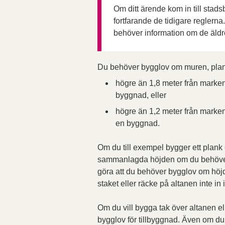
Om ditt ärende kom in till stad
fortfarande de tidigare reglern
behöver information om de äldr
Du behöver bygglov om muren, plank
högre än 1,8 meter från marken
byggnad, eller
högre än 1,2 meter från marken
en byggnad.
Om du till exempel bygger ett plank
sammanlagda höjden om du behöver b
göra att du behöver bygglov om höjd
staket eller räcke på altanen inte in 
Om du vill bygga tak över altanen 
bygglov för tillbyggnad. Även om d