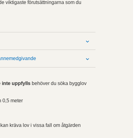
de viktigaste förutsättningarna som du
grannemedgivande
e
inte uppfylls
behöver du söka bygglov
n 0,5 meter
kan kräva lov i vissa fall om åtgärden