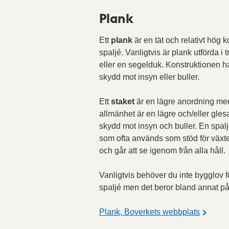
Plank
Ett
plank
är en tät och relativt hög ko
spaljé. Vanligtvis är plank utförda 
eller en segelduk. Konstruktionen ha
skydd mot insyn eller buller.
Ett
staket
är en lägre anordning med
allmänhet är en lägre och/eller gles
skydd mot insyn och buller. En spal
som ofta används som stöd för växter
och går att se igenom från alla håll.
Vanligtvis behöver du inte bygglov fö
spaljé men det beror bland annat på
Plank, Boverkets webbplats