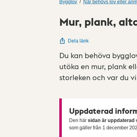
Bygglov
När behövs lov eller an
Mur, plank, alt
Dela länk
Du kan behöva bygglov f
utöka en mur, plank ell
storleken och var du vi
Uppdaterad inform
Den här
sidan är uppdaterad
e
som gäller från 1 december 20