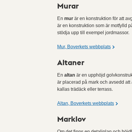
Murar
En
mur
är en konstruktion för att av
är en konstruktion som är motfylld på
stödja upp till exempel jordmassor.
Mur, Boverkets webbplats
Altaner
En
altan
är en upphöjd golvkonstrukt
är placerad på mark och avsedd att
kallas trädäck eller terrass.
Altan, Boverkets webbplats
Marklov
Om det finns en detaljplan och höjd