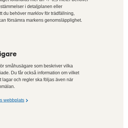
stämmelser i detaljplanen eller
du behöver marklov för trädfällning,
 kan försämra markens genomsläpplighet.
ägare
 för småhusägare som beskriver vilka
ade. Du får också information om vilket
 lagar och regler ska följas även när
anmälan.
ts webbplats