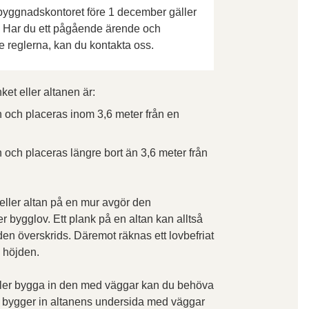
sbyggnadskontoret före 1 december gäller
a. Har du ett pågående ärende och
e reglerna, kan du kontakta oss.
et eller altanen är:
 och placeras inom 3,6 meter från en
 och placeras längre bort än 3,6 meter från
 eller altan på en mur avgör den
ygglov. Ett plank på en altan kan alltså
en överskrids. Däremot räknas ett lovbefriat
i höjden.
eller bygga in den med väggar kan du behöva
u bygger in altanens undersida med väggar