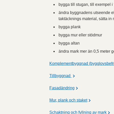
bygga till stugan, till exempel
ändra byggnadens utseende eller
taktäcknings material, sätta in n
bygga plank
bygga mur eller stödmur
bygga altan
ändra mark mer än 0,5 meter ge
Komplementbyggnad (bygglovsbefr
Tillbyggnad
Fasadändring
Mur, plank och staket
Schaktning och fyllning av mark