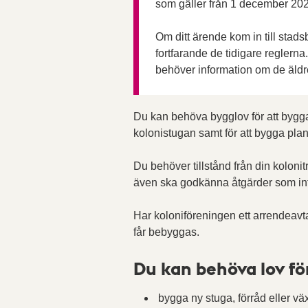
som gäller från 1 december 20
Om ditt ärende kom in till stad
fortfarande de tidigare reglern
behöver information om de äldr
Du kan behöva bygglov för att bygga 
kolonistugan samt för att bygga plan
Du behöver tillstånd från din koloni
även ska godkänna åtgärder som in
Har koloniföreningen ett arrendeavta
får bebyggas.
Du kan behöva lov för
bygga ny stuga, förråd eller vä