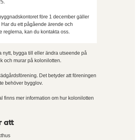
25.
sbyggnadskontoret före 1 december gäller
a. Har du ett pågående ärende och
e reglerna, kan du kontakta oss.
nytt, bygga till eller ändra utseende på
k och murar på kolonilotten.
trädgårdsförening. Det betyder att föreningen
te behöver bygglov.
l finns mer information om hur kolonilotten
 att
xthus