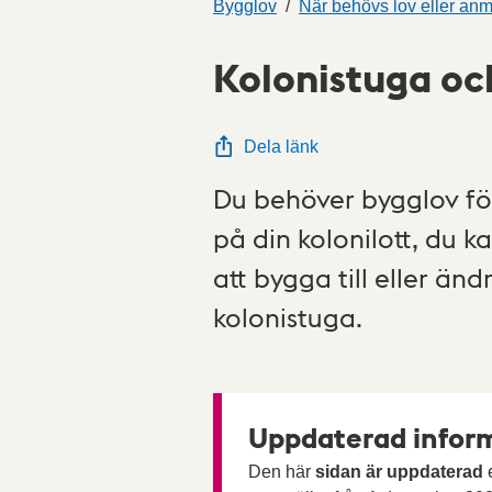
Bygglov
När behövs lov eller an
Kolonistuga och
Dela länk
Du behöver bygglov fö
på din kolonilott, du 
att bygga till eller än
kolonistuga.
Uppdaterad inform
Den här
sidan är uppdaterad
e