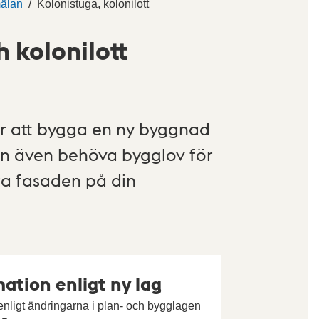
mälan
Kolonistuga, kolonilott
 kolonilott
r att bygga en ny byggnad
kan även behöva bygglov för
dra fasaden på din
ation enligt ny lag
nligt ändringarna i plan- och bygglagen