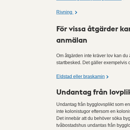
Rivning
För vissa åtgärder k
anmälan
Om åtgärden inte kräver lov kan d
startbesked. Det gäller exempelvis o
Eldstad eller braskamin
Undantag från lovpl
Undantag från bygglovsplikt som en
inte kolonistugor eftersom en koloni
Det innebär att du behöver söka bygg
tvåbostadshus undantas från bygglo