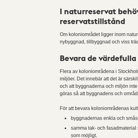
I naturreservat behö
reservatstillstånd
Om koloniområdet ligger inom naturre
nybyggnad, tillbyggnad och viss träd
Bevara de värdefulla
Flera av koloniområdena i Stockholm
miljöer. Det innebär att det är särskil
och att byggnaderna och miljön int
göras så att byggnadens och område
För att bevara koloniområdenas kult
byggnadernas enkla och småska
samma tak- och fasadmaterial 
som möjligt.