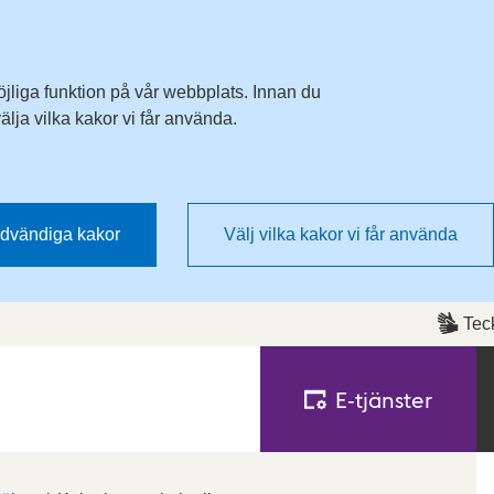
Till övergripande innehåll för webbplatsen
öjliga funktion på vår webbplats. Innan du
lja vilka kakor vi får använda.
dvändiga kakor
Välj vilka kakor vi får använda
Tec
E‑tjänster