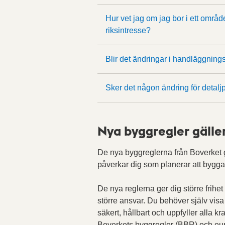
Hur vet jag om jag bor i ett områ
riksintresse?
Blir det ändringar i handläggningst
Sker det någon ändring för detalj
Nya byggregler gäller
De nya byggreglerna från Boverket g
påverkar dig som planerar att bygga 
De nya reglerna ger dig större frihet
större ansvar. Du behöver själv vis
säkert, hållbart och uppfyller alla k
Boverkets byggregler (BBR) och eu