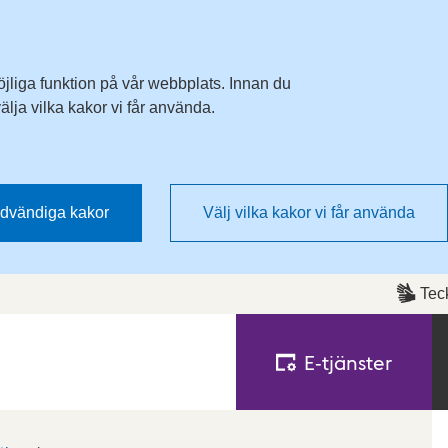
Till övergripande innehåll för webbplatsen
öjliga funktion på vår webbplats. Innan du
lja vilka kakor vi får använda.
dvändiga kakor
Välj vilka kakor vi får använda
Tec
E‑tjänster