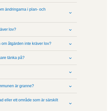
 om ändringarna i plan- och
räver lov?
 om åtgärden inte kräver lov?
gare tänka på?
ommunen är granne?
d eller ett område som är särskilt