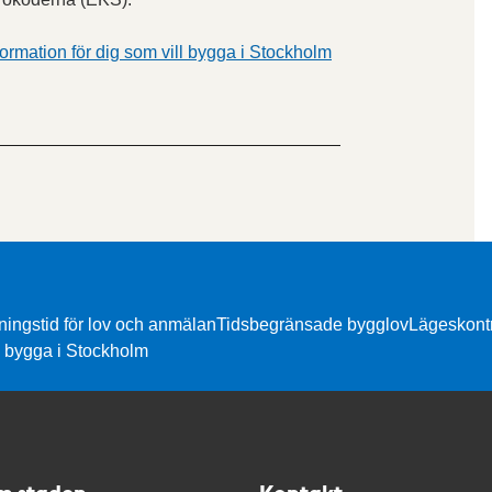
nformation för dig som vill bygga i Stockholm
ingstid för lov och anmälan
Tidsbegränsade bygglov
Lägeskontr
ll bygga i Stockholm