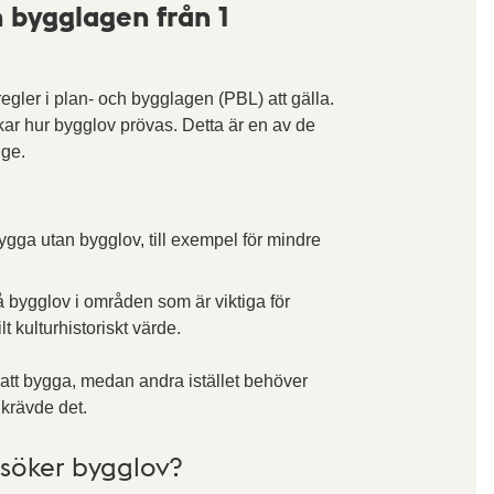
h bygglagen från 1
ler i plan- och bygglagen (PBL) att gälla.
kar hur bygglov prövas. Detta är en av de
nge.
t bygga utan bygglov, till exempel för mindre
å bygglov i områden som är viktiga för
ilt kulturhistoriskt värde.
et att bygga, medan andra istället behöver
 krävde det.
 söker bygglov?