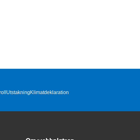
oll
Utstakning
Klimatdeklaration