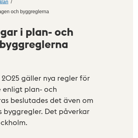
älan
lagen och byggreglerna
gar i plan- och
 byggreglerna
2025 gäller nya regler för
enligt plan- och
mras beslutades det även om
s byggregler. Det påverkar
tockholm.