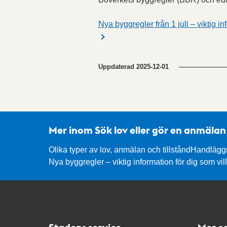
Nya byggregler från 1 juli – viktig i
Uppdaterad
2025-12-01
Mer inom Sök lov eller gör en anmälan
Olika typer av lov, anmälan och tillstånd
Handläggn
Nya byggregler – viktig information för dig som vi